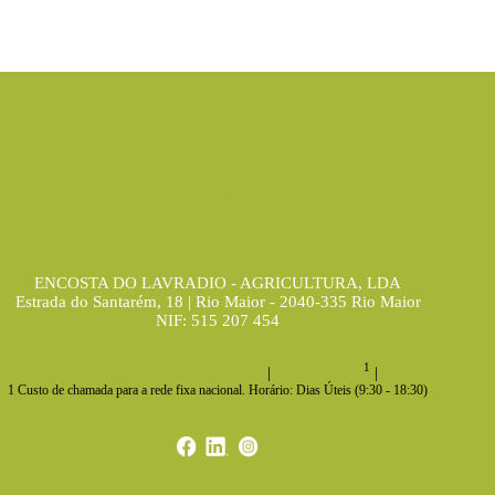
Termos e Condições
Política de Privacidade
Política de Cookies
ENCOSTA DO LAVRADIO - AGRICULTURA, LDA
Estrada do Santarém, 18 | Rio Maior - 2040-335 Rio Maior
NIF: 515 207 454
1
geral@encostadolavradio.pt
|
243 991 450
|
1 Custo de chamada para a rede fixa nacional. Horário: Dias Úteis (9:30 - 18:30)