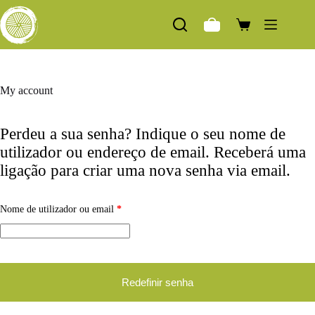
Pular
para
Carrinho
o
de
conteúdo
compras
Sem
resultados
My account
Perdeu a sua senha? Indique o seu nome de
utilizador ou endereço de email. Receberá uma
ENCOSTA
ligação para criar uma nova senha via email.
DO
LAVRADIO
Obrigatório
LOJA
Nome de utilizador ou email
*
Redefinir senha